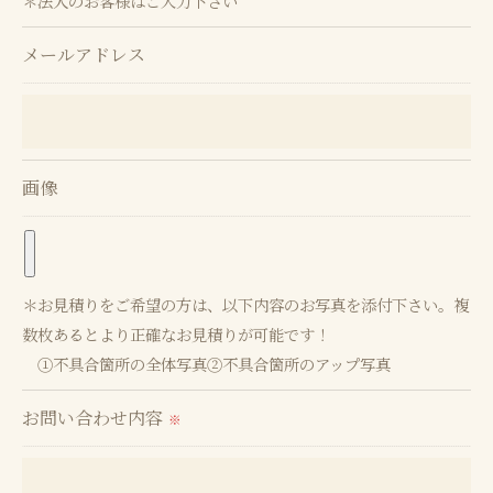
＊法人のお客様はご入力下さい
当社では、お客様の個人情報の開示･訂正･削除・利
用停止の手続を定めさせて頂いております。
メールアドレス
ご本人である事を確認のうえ、対応させて頂きま
す。
個人情報の開示･訂正･削除・利用停止の具体的手続
きにつきましては、お電話でお問合せ下さい。
画像
＊お見積りをご希望の方は、以下内容のお写真を添付下さい。複
数枚あるとより正確なお見積りが可能です！
①不具合箇所の全体写真②不具合箇所のアップ写真
お問い合わせ内容
※