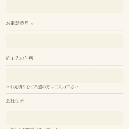
個人情報を外部に委託する場合があります。
これらの委託先に対しては個人情報保護契約等の措
置をとり、適切な監督を行います。
お電話番号
※
＜個人情報の安全管理＞
当社では、個人情報の漏洩等がなされないよう、適
切に安全管理対策を実施します。
施工先の住所
＜個人情報を与えなかった場合に生じる結果＞
必要な情報を頂けない場合は、それに対応した当社
＊お見積りをご希望の方はご入力下さい
のサービスをご提供できない場合がございますので
予めご了承ください。
会社住所
＜個人情報の開示･訂正・削除･利用停止の手続につ
いて＞