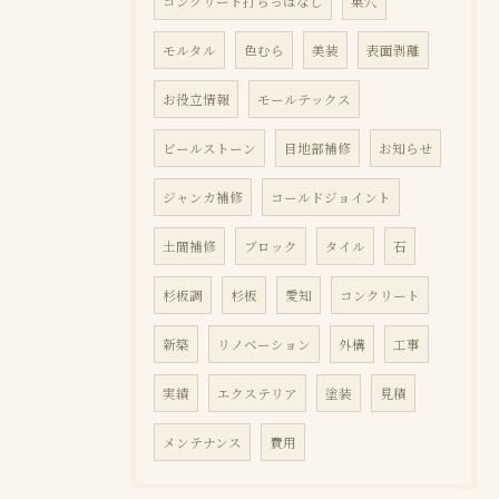
コンクリート打ちっぱなし
巣穴
モルタル
色むら
美装
表面剥離
お役立情報
モールテックス
ビールストーン
目地部補修
お知らせ
ジャンカ補修
コールドジョイント
土間補修
ブロック
タイル
石
杉板調
杉板
愛知
コンクリート
新築
リノベーション
外構
工事
実績
エクステリア
塗装
見積
メンテナンス
費用