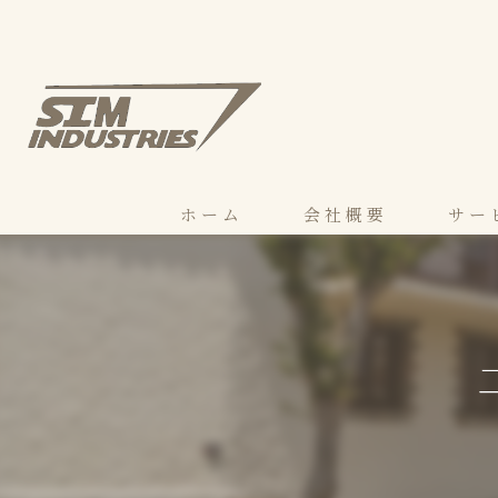
ホーム
会社概要
サー
マネも
モクも
もるコ
もるゾ
下地補