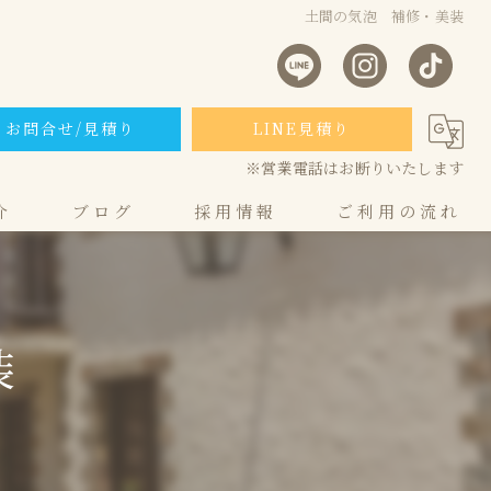
土間の気泡 補修・美装
お問合せ/見積り
LINE見積り
※営業電話はお断りいたします
介
ブログ
採用情報
ご利用の流れ
採用❘SIM株式会社の特徴
コンクリート補修・美装 募集要項
装