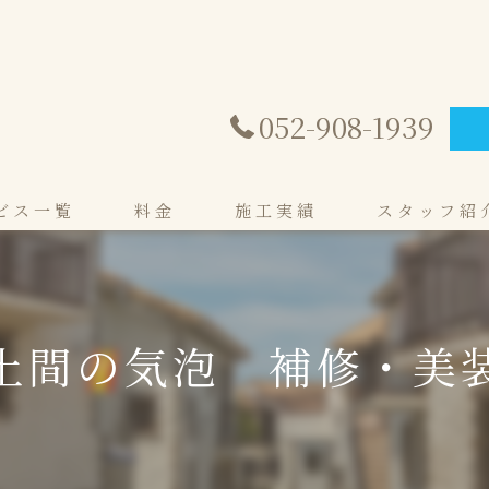
052-908-1939
ビス一覧
料金
施工実績
スタッフ紹
る
る
土間の気泡 補修・美
ン
ウ
修