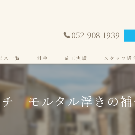
052-908-1939
ビス一覧
料金
施工実績
スタッフ紹
る
る
ーチ モルタル浮きの補
ン
ウ
修