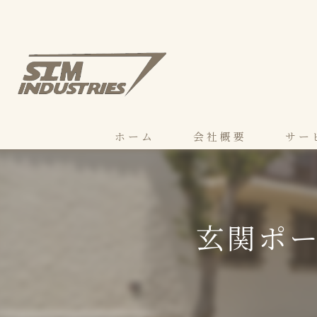
ホーム
会社概要
サー
マネも
モクも
玄関ポ
もるコ
もるゾ
下地補