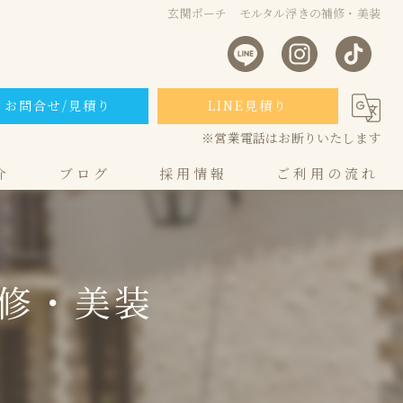
玄関ポーチ モルタル浮きの補修・美装
お問合せ/見積り
LINE見積り
※営業電話はお断りいたします
介
ブログ
採用情報
ご利用の流れ
採用❘SIM株式会社の特徴
コンクリート補修・美装 募集要項
修・美装