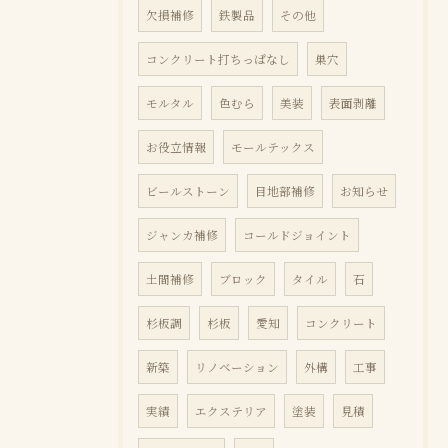
欠損補修
鉄製品
その他
コンクリート打ちっぱなし
巣穴
モルタル
色むら
美装
表面剥離
お役立情報
モールテックス
ビールストーン
目地部補修
お知らせ
ジャンカ補修
コールドジョイント
土間補修
ブロック
タイル
石
杉板調
杉板
愛知
コンクリート
新築
リノベーション
外構
工事
実績
エクステリア
塗装
見積