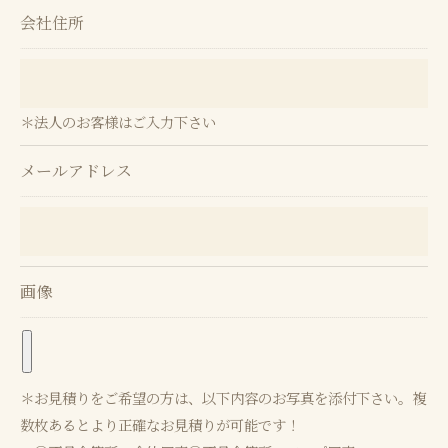
予めご了承ください。
会社住所
＜個人情報の開示･訂正・削除･利用停止の手続につ
いて＞
＊法人のお客様はご入力下さい
当社では、お客様の個人情報の開示･訂正･削除・利
用停止の手続を定めさせて頂いております。
メールアドレス
ご本人である事を確認のうえ、対応させて頂きま
す。
個人情報の開示･訂正･削除・利用停止の具体的手続
きにつきましては、お電話でお問合せ下さい。
画像
＊お見積りをご希望の方は、以下内容のお写真を添付下さい。複
数枚あるとより正確なお見積りが可能です！