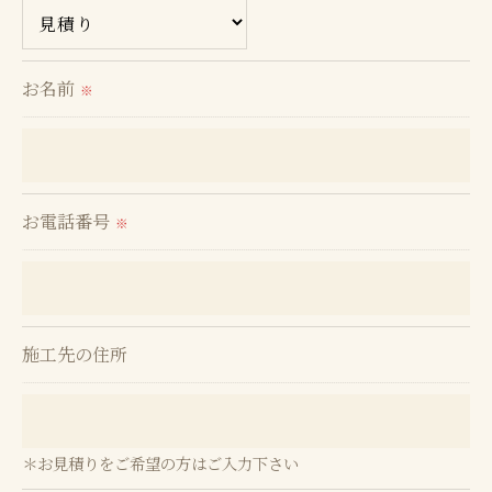
ません。
＜個人情報の委託について＞
お名前
※
当社では、利用目的の達成に必要な範囲において、
個人情報を外部に委託する場合があります。
これらの委託先に対しては個人情報保護契約等の措
置をとり、適切な監督を行います。
お電話番号
※
＜個人情報の安全管理＞
当社では、個人情報の漏洩等がなされないよう、適
切に安全管理対策を実施します。
施工先の住所
＜個人情報を与えなかった場合に生じる結果＞
必要な情報を頂けない場合は、それに対応した当社
＊お見積りをご希望の方はご入力下さい
のサービスをご提供できない場合がございますので